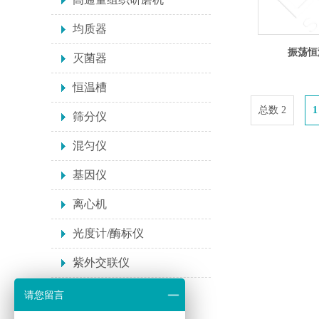
均质器
振荡恒温
灭菌器
恒温槽
总数 2
1
筛分仪
混匀仪
基因仪
离心机
光度计/酶标仪
紫外交联仪
请您留言