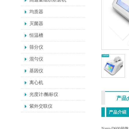
均质器
灭菌器
恒温槽
筛分仪
混匀仪
基因仪
离心机
光度计/酶标仪
产品
紫外交联仪
Nano-D6