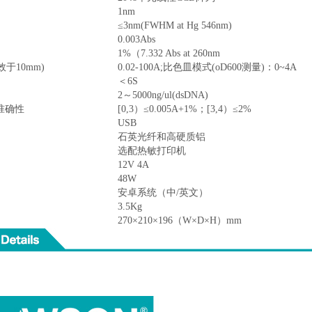
1nm
≤3nm(FWHM at Hg 546nm)
0.003Abs
1%（7.332 Abs at 260nm
于10mm)
0.02-100A;比色皿模式(oD600测量)：0~4A
＜6S
2～5000ng/ul(dsDNA)
度准确性
[0,3）≤0.005A+1%；[3,4）≤2%
USB
石英光纤和高硬质铝
选配热敏打印机
12V 4A
48W
安卓系统（中/英文）
3.5Kg
270×210×196（W×D×H）mm