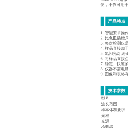
便，不仅可用于
1. 智能安卓
2. 比色皿插
3. 每次检测
4. 样品直接
5. 氙闪光灯,
6. 将样品直
7. 稳定、快
8. 仪器不需
9. 图像和表格
型号
波长范围
样本体积要求
光程
光源
检测器