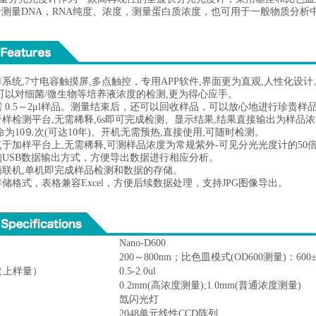
测量DNA，RNA纯度、浓度，测量蛋白质浓度，也可用于一般物质分析
操作系统,7寸电容触摸屏,多点触控，专用APP软件,界面更为直观,人性化设计
槽,可以对细菌/微生物等培养液浓度的检测,更为得心应手。
仅需 0.5～2μl样品。测量结束后，还可以回收样品，可以放心地进行珍贵样
加于样检测平台,无需稀释,6s即可完成检测、显示结果,结果直接输出为样品
寿命为10⒐次(可达10年)。开机无需预热,直接使用,可随时检测。
接点于加样平台上,无需稀释,可测样品浓度为常规紫外-可见分光光度计的50
速的USB数据输出方式，方便导出数据进行相应分析。
电脑联机,单机即完成样品检测和数据的存储。
存储格式，表格兼容Excel，方便后续数据处理，支持JPG图像导出。
Nano-D600
200～800nm；比色皿模式(OD600测量)：600±
（上样量）
0.5-2.0ul
0.2mm(高浓度测量);1.0mm(普通浓度测量)
氙闪光灯
2048单元线性CCD阵列